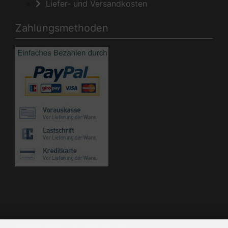
Liefer- und Versandkosten
Zahlungsmethoden
Die Box kann unter bootstrap4/boxes/box_miscellaneous.html
verändert werden. Die Sprachvariablen befinden sich in der
Datei bootstrap4/lang/german/lang_german.custom.
Newsletter-Anmeldung