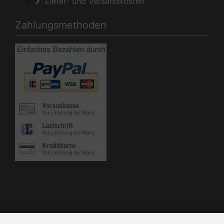
Liefer- und Versandkosten
Zahlungsmethoden
Die Box kann unter bootstrap4/boxes/box_miscellaneous.html
verändert werden. Die Sprachvariablen befinden sich in der
Datei bootstrap4/lang/german/lang_german.custom.
Newsletter-Anmeldung