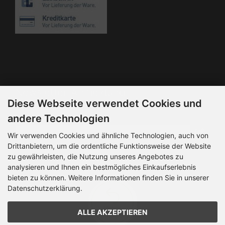
Die Box kann unter bootstrap4/boxes/box_miscellaneous.html
verändert werden. Die Sprachvariablen befinden sich in der
Datei bootstrap4/lang/german/lang_german.custom.
Newsletter-Anmeldung
Diese Webseite verwendet Cookies und
E-Mail-Adresse:
andere Technologien
Wir verwenden Cookies und ähnliche Technologien, auch von
Drittanbietern, um die ordentliche Funktionsweise der Website
Der Newsletter kann jederzeit hier oder in Ihrem Kundenkonto
zu gewährleisten, die Nutzung unseres Angebotes zu
abbestellt werden.
analysieren und Ihnen ein bestmögliches Einkaufserlebnis
bieten zu können. Weitere Informationen finden Sie in unserer
Datenschutzerklärung.
ALLE AKZEPTIEREN