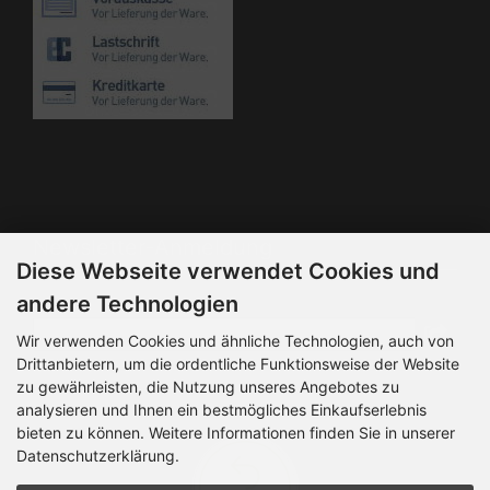
Die Box kann unter bootstrap4/boxes/box_miscellaneous.html
verändert werden. Die Sprachvariablen befinden sich in der
Datei bootstrap4/lang/german/lang_german.custom.
Newsletter-Anmeldung
Diese Webseite verwendet Cookies und
E-Mail-Adresse:
andere Technologien
Wir verwenden Cookies und ähnliche Technologien, auch von
Drittanbietern, um die ordentliche Funktionsweise der Website
Der Newsletter kann jederzeit hier oder in Ihrem Kundenkonto
zu gewährleisten, die Nutzung unseres Angebotes zu
abbestellt werden.
analysieren und Ihnen ein bestmögliches Einkaufserlebnis
bieten zu können. Weitere Informationen finden Sie in unserer
Datenschutzerklärung.