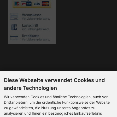
Die Box kann unter bootstrap4/boxes/box_miscellaneous.html
verändert werden. Die Sprachvariablen befinden sich in der
Datei bootstrap4/lang/german/lang_german.custom.
Newsletter-Anmeldung
Diese Webseite verwendet Cookies und
E-Mail-Adresse:
andere Technologien
Wir verwenden Cookies und ähnliche Technologien, auch von
Drittanbietern, um die ordentliche Funktionsweise der Website
Der Newsletter kann jederzeit hier oder in Ihrem Kundenkonto
zu gewährleisten, die Nutzung unseres Angebotes zu
abbestellt werden.
analysieren und Ihnen ein bestmögliches Einkaufserlebnis