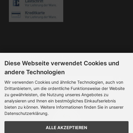
Die Box kann unter bootstrap4/boxes/box_miscellaneous.html
verändert werden. Die Sprachvariablen befinden sich in der
Datei bootstrap4/lang/german/lang_german.custom.
Newsletter-Anmeldung
Diese Webseite verwendet Cookies und
E-Mail-Adresse:
andere Technologien
Wir verwenden Cookies und ähnliche Technologien, auch von
Drittanbietern, um die ordentliche Funktionsweise der Website
Der Newsletter kann jederzeit hier oder in Ihrem Kundenkonto
zu gewährleisten, die Nutzung unseres Angebotes zu
abbestellt werden.
analysieren und Ihnen ein bestmögliches Einkaufserlebnis
bieten zu können. Weitere Informationen finden Sie in unserer
Datenschutzerklärung.
ALLE AKZEPTIEREN