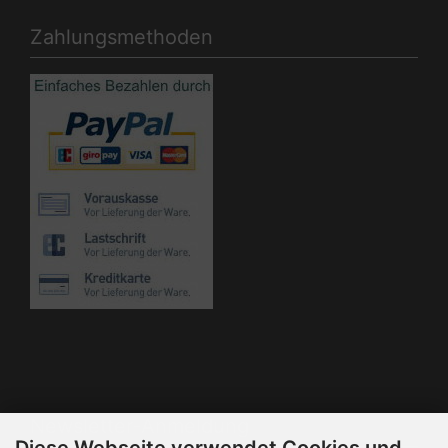
Zahlungsmethoden
Die Box kann unter bootstrap4/boxes/box_miscellaneous.html
verändert werden. Die Sprachvariablen befinden sich in der
Datei bootstrap4/lang/german/lang_german.custom.
Newsletter-Anmeldung