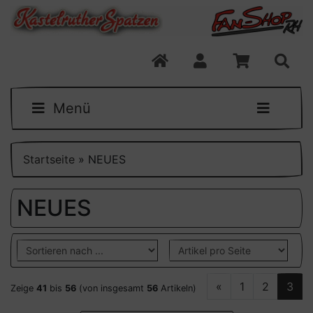
Menü
Startseite
»
NEUES
NEUES
«
1
2
3
Zeige
41
bis
56
(von insgesamt
56
Artikeln)