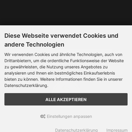
Die Box kann unter bootstrap4/boxes/box_miscellaneous.html
verändert werden. Die Sprachvariablen befinden sich in der
Datei bootstrap4/lang/german/lang_german.custom.
Newsletter-Anmeldung
Diese Webseite verwendet Cookies und
E-Mail-Adresse:
andere Technologien
Wir verwenden Cookies und ähnliche Technologien, auch von
Drittanbietern, um die ordentliche Funktionsweise der Website
Der Newsletter kann jederzeit hier oder in Ihrem Kundenkonto
zu gewährleisten, die Nutzung unseres Angebotes zu
abbestellt werden.
analysieren und Ihnen ein bestmögliches Einkaufserlebnis
bieten zu können. Weitere Informationen finden Sie in unserer
Datenschutzerklärung.
ALLE AKZEPTIEREN
Einstellungen anpassen
Fan-Shop RH, Versand & Internetservice © 2026 | Template ©
2026 by Karl
Datenschutzerklärung
Impressum