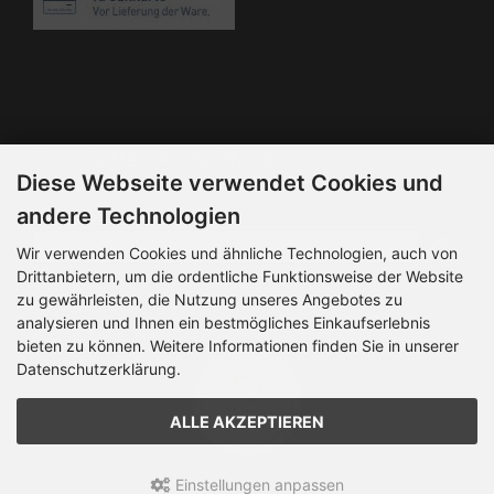
Die Box kann unter bootstrap4/boxes/box_miscellaneous.html
verändert werden. Die Sprachvariablen befinden sich in der
Datei bootstrap4/lang/german/lang_german.custom.
Newsletter-Anmeldung
Diese Webseite verwendet Cookies und
E-Mail-Adresse:
andere Technologien
Wir verwenden Cookies und ähnliche Technologien, auch von
Drittanbietern, um die ordentliche Funktionsweise der Website
Der Newsletter kann jederzeit hier oder in Ihrem Kundenkonto
zu gewährleisten, die Nutzung unseres Angebotes zu
abbestellt werden.
analysieren und Ihnen ein bestmögliches Einkaufserlebnis
bieten zu können. Weitere Informationen finden Sie in unserer
Datenschutzerklärung.
ALLE AKZEPTIEREN
Einstellungen anpassen