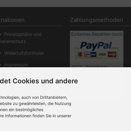
rmationen
Zahlungsmethoden
Privatsphäre und
Datenschutz
Widerrufsformular
Impressum
Liefer- und
det Cookies und andere
Versandkosten
nologien, auch von Drittanbietern,
ebsite zu gewährleisten, die Nutzung
Die Box kann unter
hnen ein bestmögliches
bootstrap4/boxes/box_miscellane
re Informationen finden Sie in unserer
verändert werden. Die Sprachvaria
befinden sich in der Datei
bootstrap4/lang/german/lang_ger