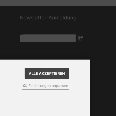
Newsletter-Anmeldung
E-Mail-Adresse:
Der Newsletter kann jederzeit hier oder in
Ihrem Kundenkonto abbestellt werden.
ALLE AKZEPTIEREN
Einstellungen anpassen
ous.html
blen
man.custom.