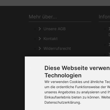
Mehr über...
Info
Unsere AGB
Kontakt
Widerrufsrecht
Lieferzeit
Diese Webseite verwen
Cookie Einstellungen
Technologien
Wir verwenden Cookies und ähnliche Tech
um die ordentliche Funktionsweise der W
unseres Angebotes zu analysieren und I
Einkaufserlebnis bieten zu können. Weite
Datenschutzerklärung.