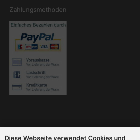
Zahlungsmethoden
Die Box kann unter bootstrap4/boxes/box_miscellaneous.html
verändert werden. Die Sprachvariablen befinden sich in der
Datei bootstrap4/lang/german/lang_german.custom.
Newsletter-Anmeldung
Diese Webseite verwendet Cookies und