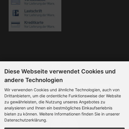
Die Box kann unter bootstrap4/boxes/box_miscellaneous.html
verändert werden. Die Sprachvariablen befinden sich in der
Datei bootstrap4/lang/german/lang_german.custom.
Newsletter-Anmeldung
Diese Webseite verwendet Cookies und
E-Mail-Adresse:
andere Technologien
Wir verwenden Cookies und ähnliche Technologien, auch von
Drittanbietern, um die ordentliche Funktionsweise der Website
Der Newsletter kann jederzeit hier oder in Ihrem Kundenkonto
zu gewährleisten, die Nutzung unseres Angebotes zu
abbestellt werden.
analysieren und Ihnen ein bestmögliches Einkaufserlebnis
bieten zu können. Weitere Informationen finden Sie in unserer
Datenschutzerklärung.