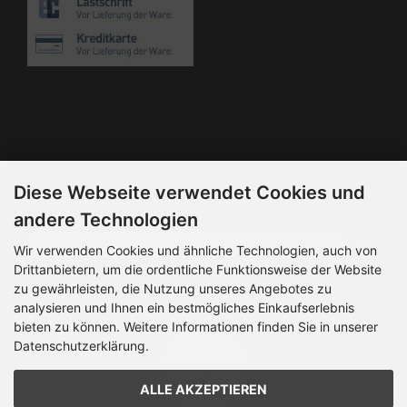
Die Box kann unter bootstrap4/boxes/box_miscellaneous.html
verändert werden. Die Sprachvariablen befinden sich in der
Datei bootstrap4/lang/german/lang_german.custom.
Newsletter-Anmeldung
Diese Webseite verwendet Cookies und
E-Mail-Adresse:
andere Technologien
Wir verwenden Cookies und ähnliche Technologien, auch von
Drittanbietern, um die ordentliche Funktionsweise der Website
Der Newsletter kann jederzeit hier oder in Ihrem Kundenkonto
zu gewährleisten, die Nutzung unseres Angebotes zu
abbestellt werden.
analysieren und Ihnen ein bestmögliches Einkaufserlebnis
bieten zu können. Weitere Informationen finden Sie in unserer
Datenschutzerklärung.
ALLE AKZEPTIEREN