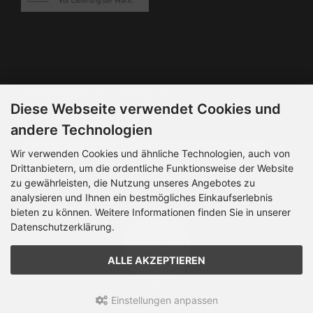
Die Box kann unter bootstrap4/boxes/box_miscellaneous.html
verändert werden. Die Sprachvariablen befinden sich in der
Datei bootstrap4/lang/german/lang_german.custom.
Newsletter-Anmeldung
Diese Webseite verwendet Cookies und
E-Mail-Adresse:
andere Technologien
Wir verwenden Cookies und ähnliche Technologien, auch von
Drittanbietern, um die ordentliche Funktionsweise der Website
Der Newsletter kann jederzeit hier oder in Ihrem Kundenkonto
zu gewährleisten, die Nutzung unseres Angebotes zu
abbestellt werden.
analysieren und Ihnen ein bestmögliches Einkaufserlebnis
bieten zu können. Weitere Informationen finden Sie in unserer
Datenschutzerklärung.
ALLE AKZEPTIEREN
Einstellungen anpassen
Fan-Shop RH, Versand & Internetservice © 2026 | Template ©