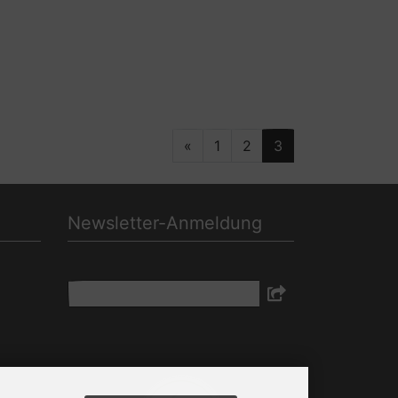
«
1
2
3
Newsletter-Anmeldung
E-Mail-Adresse:
Der Newsletter kann jederzeit hier oder in
Ihrem Kundenkonto abbestellt werden.