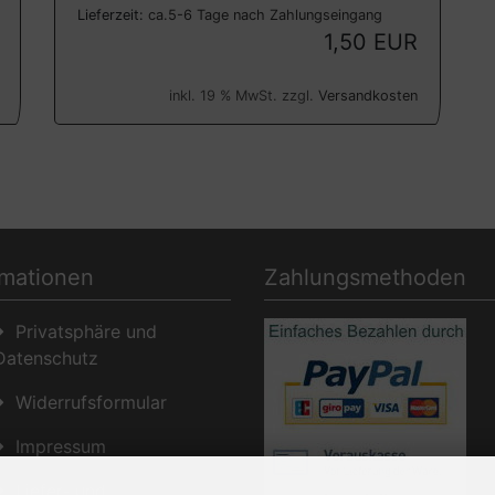
Lieferzeit:
ca.5-6 Tage nach Zahlungseingang
1,50 EUR
inkl. 19 % MwSt. zzgl.
Versandkosten
rmationen
Zahlungsmethoden
Privatsphäre und
Datenschutz
Widerrufsformular
Impressum
Liefer- und