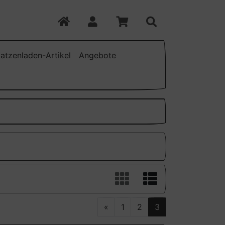
atzenladen-Artikel
Angebote
«
1
2
3