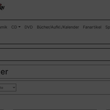
amik
CD
DVD
Bücher/Aufkl./Kalender
Fanartikel
Sp
der