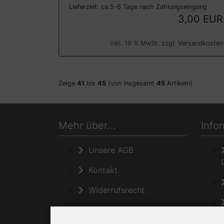
Lieferzeit:
ca.5-6 Tage nach Zahlungseingang
3,00 EUR
inkl. 19 % MwSt. zzgl.
Versandkosten
Zeige
41
bis
45
(von insgesamt
45
Artikeln)
Mehr über...
Info
Unsere AGB
Kontakt
Widerrufsrecht
Lieferzeit